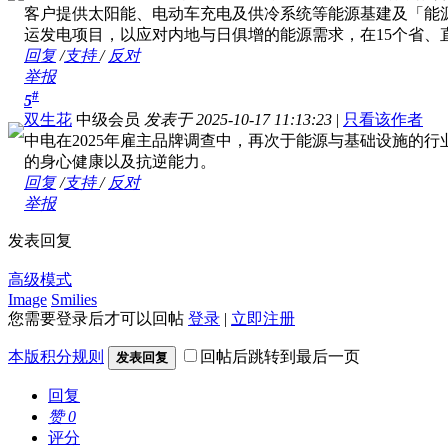
客户提供太阳能、电动车充电及供冷系统等能源基建及「能
运发电项目，以应对内地与日俱增的能源需求，在15个省、
回复
/
支持
/
反对
举报
#
5
双生花
中级会员
发表于 2025-10-17 11:13:23
|
只看该作者
中电在2025年雇主品牌调查中，再次于能源与基础设施的
的身心健康以及抗逆能力。
回复
/
支持
/
反对
举报
发表回复
高级模式
Image
Smilies
您需要登录后才可以回帖
登录
|
立即注册
本版积分规则
回帖后跳转到最后一页
发表回复
回复
赞
0
评分