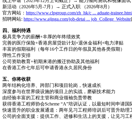
线上申请（2025年12月上旬截止）→ 能力倾向测试和视像面试（202
新活动（2026年5月-7月）→ 正式入职 （2026年8月）
官方网站：
https://www.clpgroup.com/zh_hk/c ... aduate-trainee.htm
招聘网站:
https://www.ajinga.com/job-detai ... job_College_Website
四、福利待遇
极具竞争力的薪酬+丰厚的年终绩效奖
完善的医疗保险+香港房屋贷款计划+退休金福利+电力津贴
丰富的假期福利（每年16个工作日的年假及其他各类假期）
弹性工作安排
公司资助教育+初期来港的搬迁协助及其他福利
在香港工作七年后可申请香港永久居民身份
五、你将收获
两年结构化培养、跨部门和项目轮岗，快速成长
深度参与在世界级设施的项目上的实战，磨砺技术能力
由经验丰富的工程主管和商业领袖负责带教
获得香港工程师协会Scheme “A”培训认证，以最短时间申请
快速晋升的职业发展通道：两年见习工程师培训后可晋升助理
公司的全面支援：提供工作、进修和生活上的支援，让见习工