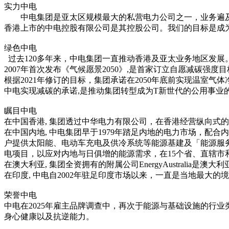
实力中电
中电集团是亚太区规模最大的私营电力公司之一，业务遍及
香港上市的中电控股有限公司是其控股公司。我们的目标是成
绿色中电
过去120多年来，中电集团一直推动香港及亚太业务地区发展
2007年首次发布《气候愿景2050》,是首家订立自愿减碳强度
根据2021年修订的目标，集团承诺在2050年底前实现温室气体
中电实现减碳的承诺,是推动集团转型成为T新世代的公用事业
瞩目中电
在中国香港, 集团透过中华电力有限公司，在香港经营纵向式
在中国内地, 中电集团早于1979年踏足内地的电力市场，
户提供太阳能、电动车充电及供冷系统等能源基建及「能源服
电项目，以应对内地与日俱增的能源需求，在15个省、直辖市
在澳大利亚, 集团全资拥有的附属公司EnergyAustrali
在印度, 中电自2002年驻足印度市场以来，一直是当地最大
荣誉中电
中电在2025年雇主品牌调查中，再次于能源与基础设施的行
身心健康以及抗逆能力。