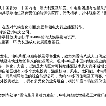
中国香港、中国内地、澳大利亚及印度。中电集团拥有包括采用
为具领导地位及负责任的能源供应商，代代相承，以体现集团「
。在应对气候变化方面,集团带领电力行业能源转型。
目标的亚洲电力公司。
净零排放,并加快于2040年前淘汰燃煤发电资产。
的重要一环,为长远成功发展奠定基石。
的发电、输电和配电服务以及零售业务，致力为香港八成人口供
配合内地经济快速增长带来的能源需求。现时中电是中国内地能源
务一体化」方案，以满足大湾区对可持续能源技术及方案不断增
和自治区拥有50多个发电投资，涵盖核电、风电、太阳能、水电
a是澳大利亚一间具领导地位的综合能源公司，为约240多万住宅及工商
的境外投资者之一，拥有多元化的业务组合，横跨印度市场能源价
业类别内获评 “香港最具吸引力雇主”，中电将继续增强员工对数