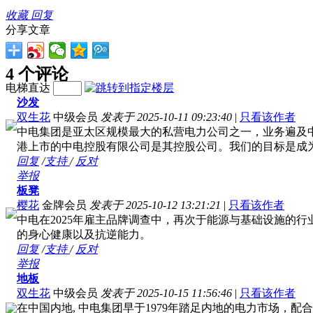
收藏
回复
分享文章
4 个评论
电梯直达
沙发
双生花
中级会员
发表于 2025-10-11 09:23:40
|
只看该作者
中电集团是亚太区规模最大的私营电力公司之一，业务遍及
港上市的中电控股有限公司是其控股公司。我们的目标是成
回复
/
支持
/
反对
举报
板凳
樱花
金牌会员
发表于 2025-10-12 13:21:21
|
只看该作者
中电在2025年雇主品牌调查中，再次于能源与基础设施的
的身心健康以及抗逆能力。
回复
/
支持
/
反对
举报
地板
双生花
中级会员
发表于 2025-10-15 11:56:46
|
只看该作者
在中国内地, 中电集团早于1979年踏足内地的电力市场