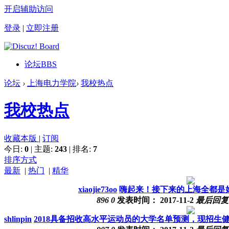
开启辅助访问
登录
|
立即注册
论坛
BBS
论坛
›
上海电力学院
›
我校热点
我校热点
收藏本版
|
订阅
今日:
0
|
主题:
243
|
排名:
7
排序方式
最新
|
热门
|
精华
xiaojie73oo
嗨起来！接下来的上海全都是
896
0
发表时间：
2017-11-2
最后回
shlinpin
2018具备招收高水平运动员的大学名单预测，现招生