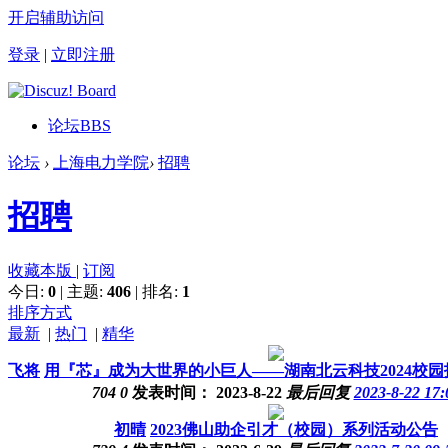
开启辅助访问
登录
|
立即注册
论坛
BBS
论坛
›
上海电力学院
›
招聘
招聘
收藏本版
|
订阅
今日:
0
|
主题:
406
|
排名:
1
排序方式
最新
|
热门
|
精华
飞将
用『芯』成为大世界的小巨人——湖南北云科技2024校园
704
0
发表时间：
2023-8-22
最后回复
2023-8-22 17:
初晴
2023佛山助企引才（校园）系列活动公告