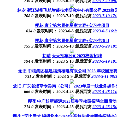
739
4
发表时间：
2023-6-29
最后回复
2023-7-20 09:
林夕
浙江湖州飞航智能技术研究中心有限公司2023校
708
0
发表时间：
2023-7-10
最后回复
2023-7-10 17:
樱花
康宁第六届创星家大赛+实习生项目
634
0
发表时间：
2023-6-5
最后回复
2023-6-5 16:2
樱花
康宁第六届创星家大赛+实习生项目
755
3
发表时间：
2023-5-18
最后回复
2023-5-29 10:
初晴
天天拍车公司2023校园招聘
794
4
发表时间：
2023-5-10
最后回复
2023-5-19 10:
念旧
中核集团福建福清核电有限公司 2023 年校园招
731
2
发表时间：
2023-5-9
最后回复
2023-5-11 08:
念旧
广东省烟草专卖局（公司） 2023年度一线业务操作岗
666
0
发表时间：
2023-4-28
最后回复
2023-4-28 11:
樱花
中广核新能源2023届春季校园招聘全面启动
714
0
发表时间：
2023-4-25
最后回复
2023-4-25 15:
樱花
“无比爱才 锡望您来”2023年高校毕业生网络招聘会